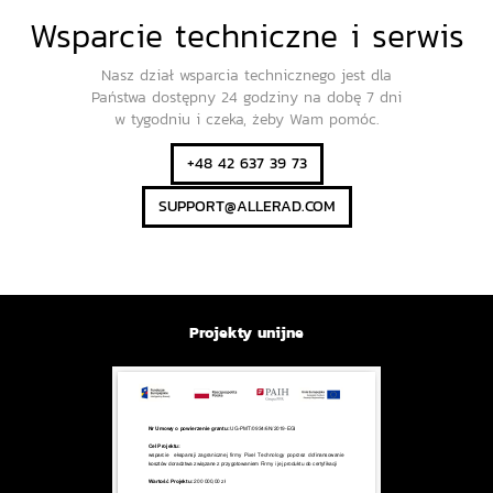
Wsparcie techniczne i serwis
Nasz dział wsparcia technicznego jest dla
Państwa dostępny 24 godziny na dobę 7 dni
w tygodniu i czeka, żeby Wam pomóc.
+48 42 637 39 73
SUPPORT@ALLERAD.COM
Projekty unijne