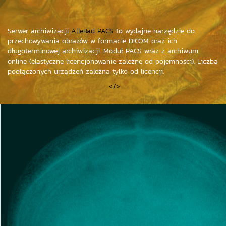
Serwer archiwizacji
AlleRad PACS
to wydajne narzędzie do
przechowywania obrazów w formacie DICOM oraz ich
długoterminowej archiwizacji. Moduł PACS wraz z archiwum
online (elastyczne licencjonowanie zależne od pojemności). Liczba
podłączonych urządzeń zależna tylko od licencji.
</>