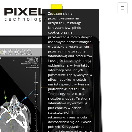
Toggle
navig
Zgadzam się na
przechowywanie na
urządzeniu, z którego
korzystam tzw. plików
cookies oraz na
przetwarzanie moich danych
osobowych pozostawionych
w związku z korzystaniem
przez ze mnie ze strony
internetowej oraz produktów
i usług świadczonych drogą
elektroniczną, w tym także
informacji oraz innych
parametrów zapisywanych w
plikach cookies w celach
marketingowych, w tym na
profilowanie* przez Pixel
Technology sp. z o. o. z
siedzibą w Łodzi. Ta strona
internetowa wykorzystuje
pliki cookies w celach
statystycznych i
reklamowych oraz w celu
dostosowania się do Twoich
potrzeb. Korzystanie ze
strony internetowej oznacza,