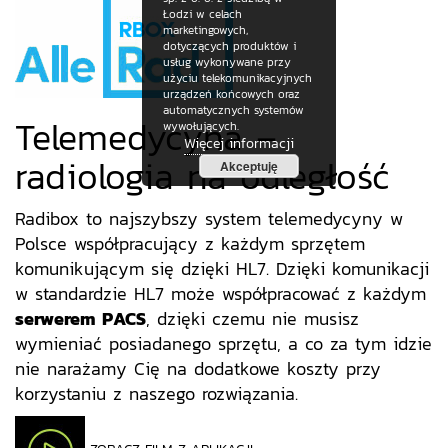
Łodzi w celach
marketingowych,
dotyczących produktów i
usług wykonywane przy
użyciu telekomunikacyjnych
urządzeń końcowych oraz
automatycznych systemów
Telemedycyna –
wywołujących.
Więcej informacji
radiologia na odległość
Akceptuję
Radibox to najszybszy system telemedycyny w
Polsce współpracujący z każdym sprzętem
komunikującym się dzięki HL7. Dzięki komunikacji
w standardzie HL7 może współpracować z każdym
serwerem PACS
, dzięki czemu nie musisz
wymieniać posiadanego sprzętu, a co za tym idzie
nie narażamy Cię na dodatkowe koszty przy
korzystaniu z naszego rozwiązania.