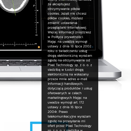
że akceptujesz
otrzymywanie plików
cookies. Jeżeli nie chcesz
plików cookies, możesz
zmienić ustawienia
przeglądarki internetowej.
Więcej informacji znajdziesz
w Polityce prywatności.
Mając na uwadze wymogi
ustawy z dnia 18 lipca 2002
roku o świadczeniu usług
drogą elektroniczną wyrażam
zgodę na otrzymywanie od
Pixel Technology sp. z o. o. z
siedzibą w Łodzi drogą
elektroniczną na wskazany
przeze mnie adres e-mail
informacji handlowych,
dotyczącą produktów i usług
oferowanych w celach
marketingowych Mając na
uwadze wymogi art. 172
ustawy z dnia 16 lipca
2004r. Prawo
telekomunikacyjne wyrażam
zgodę na przesyłanie mi
ofert przez Pixel Technology
sp. z o. o. z siedzibą w